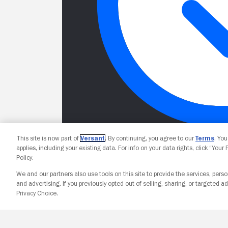
This site is now part of
Versant
. By continuing, you agree to our
Terms
. Yo
applies, including your existing data. For info on your data rights, click “Your
Policy.
We and our partners also use tools on this site to provide the services, perso
and advertising. If you previously opted out of selling, sharing, or targeted ad
Privacy Choice.