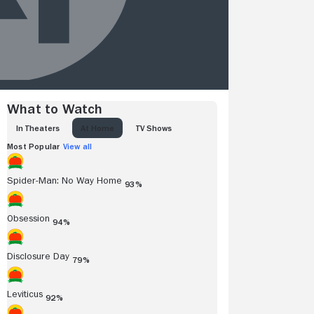
What to Watch
IN THEATERS
AT HOME
TV SHOWS
Most Popular
View all
Spider-Man: No Way Home
93%
Obsession
94%
Disclosure Day
79%
Leviticus
92%