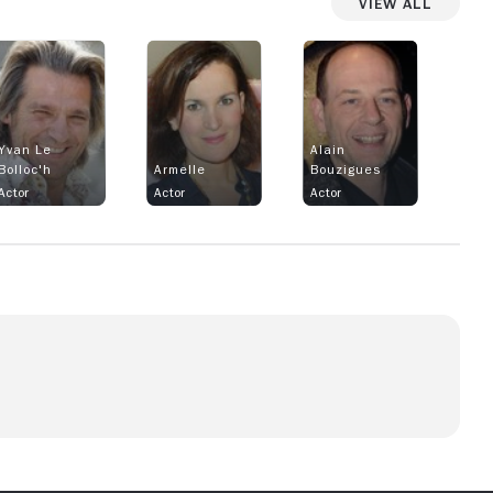
View All
Yvan Le
Alain
Bolloc'h
Armelle
Bouzigues
Actor
Actor
Actor