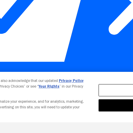
Your Privacy Choices
u also acknowledge that our updated
Privacy Policy
 Privacy Choices” or see “
Your Rights
” in our Privacy
nalize your experience, and for analytics, marketing,
vertising on this site, you will need to update your