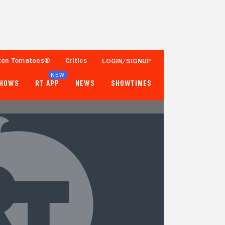
ten Tomatoes®
Critics
LOGIN/SIGNUP
NEW
SHOWS
RT APP
NEWS
SHOWTIMES
- -
9%
Tomatometer
100+ Ratings
Popcornmeter