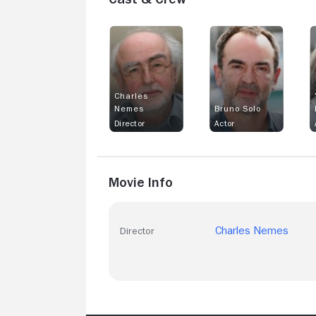
Charles
Nemes
Bruno Solo
Director
Actor
Movie Info
Charles Nemes
Director